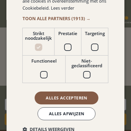
alle cookies in overeenstemming met ons
Cookiebeleid.
Lees verder
TOON ALLE PARTNERS
(1913) →
Strikt
Prestatie
Targeting
noodzakelijk
WUNDERSCHÖNE STANDORT.
Functioneel
Niet-
Gerard van der Elsen
geclassificeerd
BESTPREIS-GARANTIE
ALLES ACCEPTEREN
ALLES AFWIJZEN
Jetzt Buchen
DETAILS WEERGEVEN