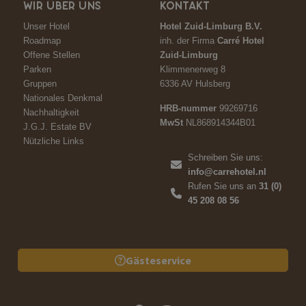
WIR ÜBER UNS
KONTAKT
Unser Hotel
Hotel Zuid-Limburg B.V.
Roadmap
inh. der Firma
Carré Hotel
Offene Stellen
Zuid-Limburg
Parken
Klimmenerweg 8
Gruppen
6336 AV Hulsberg
Nationales Denkmal
HRB-nummer
99269716
Nachhaltigkeit
MwSt
NL868914344B01
J.G.J. Estate BV
Nützliche Links
Schreiben Sie uns:
info@carrehotel.nl
Rufen Sie uns an
31 (0)
45 208 08 56
Gästeservice