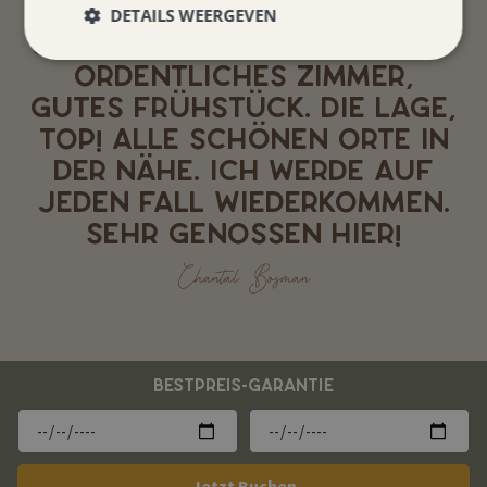
DETAILS WEERGEVEN
SUPER HOTEL! SAUBERES UND
ORDENTLICHES ZIMMER,
GUTES FRÜHSTÜCK. DIE LAGE,
TOP! ALLE SCHÖNEN ORTE IN
DER NÄHE. ICH WERDE AUF
JEDEN FALL WIEDERKOMMEN.
SEHR GENOSSEN HIER!
Chantal Bosman
BESTPREIS-GARANTIE
Jetzt Buchen