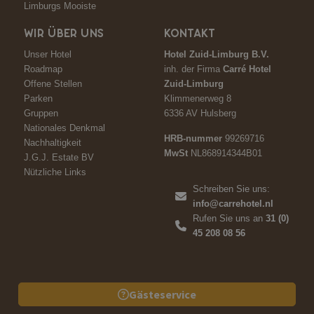
Limburgs Mooiste
WIR ÜBER UNS
KONTAKT
Unser Hotel
Hotel Zuid-Limburg B.V.
Roadmap
inh. der Firma
Carré Hotel
Offene Stellen
Zuid-Limburg
Parken
Klimmenerweg 8
Gruppen
6336 AV Hulsberg
Nationales Denkmal
HRB-nummer
99269716
Nachhaltigkeit
MwSt
NL868914344B01
J.G.J. Estate BV
Nützliche Links
Schreiben Sie uns:
info@carrehotel.nl
Rufen Sie uns an
31 (0)
45 208 08 56
Gästeservice