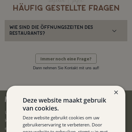
unserer Gäste
HÄUFIG GESTELLTE FRAGEN
WIE SIND DIE ÖFFNUNGSZEITEN DES
RESTAURANTS?
Immer noch eine Frage?
Dann nehmen Sie Kontakt mit uns auf!
×
MITTE IN SÜDLIMBURG
Deze website maakt gebruik
van cookies.
Unser Hotel befindet sich im Herzen von Südlimburg. Sie
Deze website gebruikt cookies om uw
können alle Ecken dieser schönen Region in kürzester Zeit
gebruikerservaring te verbeteren. Door
erreichen.
onze website te gebruiken, stemt u in met