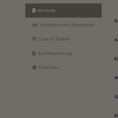
Im Hotel
S
Einchecken und Auschecken
Essen & Trinken
H
Ihre Reservierung
K
Fazilitäten
W
G
K