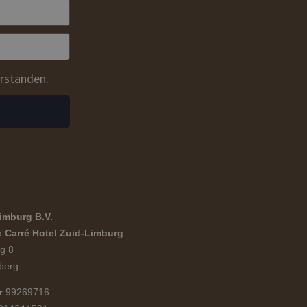
erstanden.
imburg B.V.
a
Carré Hotel Zuid-Limburg
g 8
berg
r
99269716