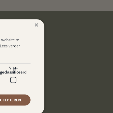
×
 website te
Lees verder
Niet-
geclassificeerd
ACCEPTEREN