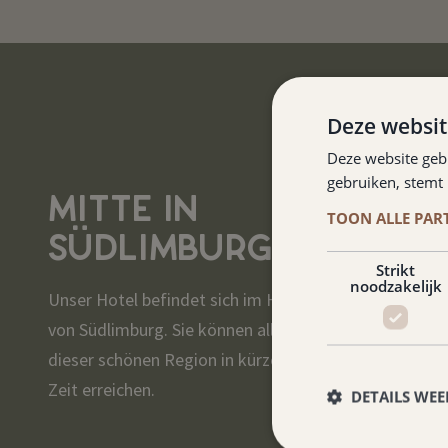
Deze websit
Deze website geb
gebruiken, stemt
MITTE IN
TOON ALLE PAR
SÜDLIMBURG
Strikt
noodzakelijk
Unser Hotel befindet sich im Herzen
von Südlimburg. Sie können alle Ecken
dieser schönen Region in kürzester
Zeit erreichen.
DETAILS WE