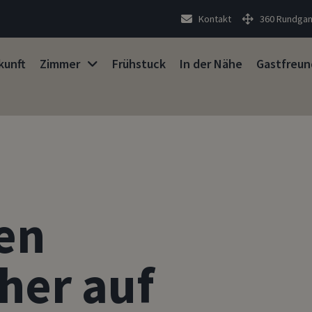
Kontakt
360 Rundga
kunft
Zimmer
Frühstuck
In der Nähe
Gastfreun
nen
her auf