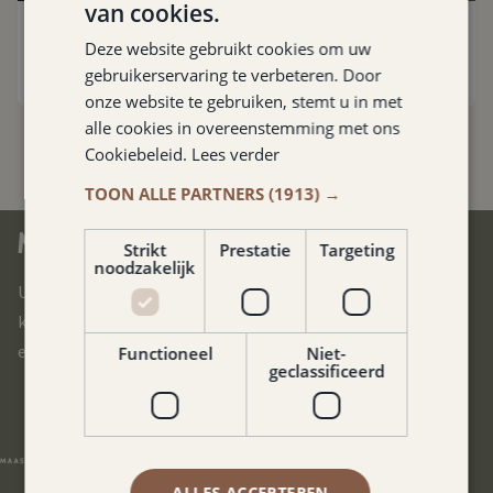
van cookies.
Atelier Gulpen
Deze website gebruikt cookies om uw
Gulpen
,
10.3 km
gebruikerservaring te verbeteren. Door
onze website te gebruiken, stemt u in met
alle cookies in overeenstemming met ons
Cookiebeleid.
Lees verder
TOON ALLE PARTNERS
(1913) →
MITTE IN SÜDLIMBURG
Strikt
Prestatie
Targeting
noodzakelijk
Unser Hotel befindet sich im Herzen von Südlimburg. Sie
können alle Ecken dieser schönen Region in kürzester Zeit
erreichen.
Functioneel
Niet-
geclassificeerd
ALLES ACCEPTEREN