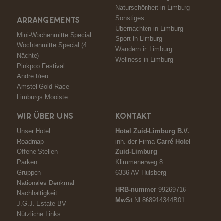
Naturschönheit in Limburg
Sonstiges
ARRANGEMENTS
Übernachten in Limburg
Mini-Wochenmitte Special
Sport in Limburg
Wochtenmitte Special (4
Wandern in Limburg
Nächte)
Wellness in Limburg
Pinkpop Festival
André Rieu
Amstel Gold Race
Limburgs Mooiste
WIR ÜBER UNS
KONTAKT
Unser Hotel
Hotel Zuid-Limburg B.V.
Roadmap
inh. der Firma
Carré Hotel
Offene Stellen
Zuid-Limburg
Parken
Klimmenerweg 8
Gruppen
6336 AV Hulsberg
Nationales Denkmal
HRB-nummer
99269716
Nachhaltigkeit
MwSt
NL868914344B01
J.G.J. Estate BV
Nützliche Links