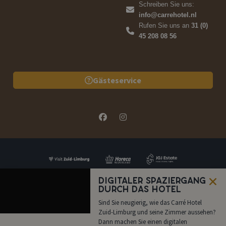
Schreiben Sie uns:
info@carrehotel.nl
Rufen Sie uns an
31 (0)
45 208 08 56
Gästeservice
Digitaler Spaziergang
durch das Hotel
Sind Sie neugierig, wie das Carré Hotel
FAQ
Preisangabe
Jetzt Buchen
Rufen Sie uns
an
Zuid-Limburg und seine Zimmer aussehen?
Dann machen Sie einen digitalen