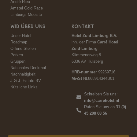
André Rieu
Amstel Gold Race
Limburgs Mooiste
WIR ÜBER UNS
KONTAKT
Unser Hotel
Hotel Zuid-Limburg B.V.
Roadmap
inh. der Firma
Carré Hotel
Offene Stellen
Zuid-Limburg
Parken
Klimmenerweg 8
Gruppen
6336 AV Hulsberg
Nationales Denkmal
HRB-nummer
99269716
Nachhaltigkeit
MwSt
NL868914344B01
J.G.J. Estate BV
Nützliche Links
Schreiben Sie uns:
info@carrehotel.nl
Rufen Sie uns an
31 (0)
45 208 08 56