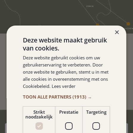
×
Deze website maakt gebruik
van cookies.
TOLLES HOTEL. DIE ZIMMER
Deze website gebruikt cookies om uw
SIND ORDENTLICH UND
gebruikerservaring te verbeteren. Door
onze website te gebruiken, stemt u in met
SAUBER.
alle cookies in overeenstemming met ons
Kathelijne van Neerven
Cookiebeleid.
Lees verder
TOON ALLE PARTNERS
(1913) →
Strikt
Prestatie
Targeting
noodzakelijk
BESTPREIS-GARANTIE