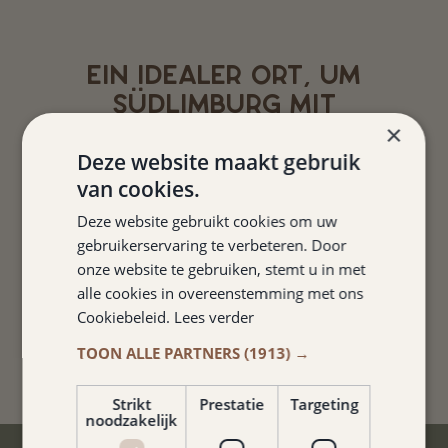
EIN IDEALER ORT, UM
SÜDLIMBURG MIT
FAHRRÄDERN UND
×
MOTORRÄDERN ZU
Deze website maakt gebruik
ENTDECKEN.
van cookies.
ABGESCHLOSSENER
Deze website gebruikt cookies om uw
ABSTELLRAUM FÜR
gebruikerservaring te verbeteren. Door
onze website te gebruiken, stemt u in met
MOTORRÄDER UND
alle cookies in overeenstemming met ons
FAHRRÄDER.
Cookiebeleid.
Lees verder
Adjan van Dongen
TOON ALLE PARTNERS
(1913) →
Strikt
Prestatie
Targeting
noodzakelijk
BESTPREIS-GARANTIE