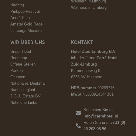
Wandern in Limburg
Nächte)
Wellness in Limburg
Pinkpop Festival
André Rieu
Amstel Gold Race
Limburgs Mooiste
WIR ÜBER UNS
KONTAKT
Unser Hotel
Hotel Zuid-Limburg B.V.
Roadmap
inh. der Firma
Carré Hotel
Offene Stellen
Zuid-Limburg
Parken
Klimmenerweg 8
Gruppen
6336 AV Hulsberg
Nationales Denkmal
HRB-nummer
99269716
Nachhaltigkeit
MwSt
NL868914344B01
J.G.J. Estate BV
Nützliche Links
Schreiben Sie uns:
info@carrehotel.nl
Rufen Sie uns an
31 (0)
45 208 08 56