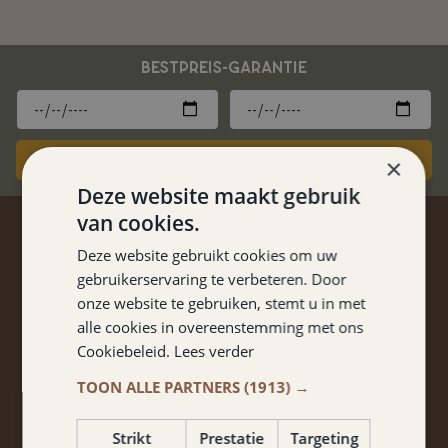
BESTPREIS-GARANTIE
Jetzt Buchen
×
Deze website maakt gebruik
van cookies.
AUF DEM LAUFENDEN
Deze website gebruikt cookies om uw
BLEIBEN?
gebruikerservaring te verbeteren. Door
onze website te gebruiken, stemt u in met
Keine Rabatte und Arrangements verpassen?
alle cookies in overeenstemming met ons
Melden Sie sich für unseren Newsletter an!
Cookiebeleid.
Lees verder
TOON ALLE PARTNERS
(1913) →
Strikt
Prestatie
Targeting