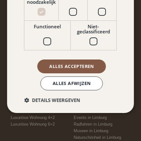
noodzakelijk
Functioneel
Niet-
geclassificeerd
Ja, ich bin mit den AGB und der Datenschutzrichtlinie
einverstanden.
Halte mich auf dem Laufenden
ALLES ACCEPTEREN
ALLES AFWIJZEN
ZIMMER
IN DER NÄHE
Wirtschaft
Attraktionen in Limburg
DETAILS WEERGEVEN
Wirtschaft+
Sehenswürdigkeiten in Limburg
Comfort Dreibettzimmer
Essen & Trinken in Limburg
Luxuriöse Wohnung 4+2
Events in Limburg
Luxuriöse Wohnung 6+2
Radfahren in Limburg
Museen in Limburg
Naturschönheit in Limburg