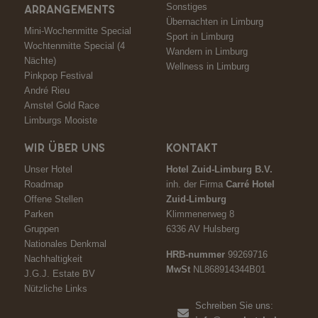
Sonstiges
ARRANGEMENTS
Übernachten in Limburg
Mini-Wochenmitte Special
Sport in Limburg
Wochtenmitte Special (4
Wandern in Limburg
Nächte)
Wellness in Limburg
Pinkpop Festival
André Rieu
Amstel Gold Race
Limburgs Mooiste
WIR ÜBER UNS
KONTAKT
Unser Hotel
Hotel Zuid-Limburg B.V.
Roadmap
inh. der Firma
Carré Hotel
Offene Stellen
Zuid-Limburg
Parken
Klimmenerweg 8
Gruppen
6336 AV Hulsberg
Nationales Denkmal
HRB-nummer
99269716
Nachhaltigkeit
MwSt
NL868914344B01
J.G.J. Estate BV
Nützliche Links
Schreiben Sie uns: