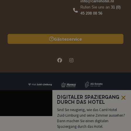
info@carrehotel.nl
Rufen Sie uns an
31 (0)
45 208 08 56
Gästeservice
Digitaler Spaziergang
durch das Hotel
Sind Sie neugierig, wie das Carré Hotel
FAQ
Preisangabe
Jetzt Buchen
Rufen Sie uns
an
Zuid-Limburg und seine Zimmer aussehen?
Dann machen Sie einen digitalen
Spaziergang durch das Hotel.