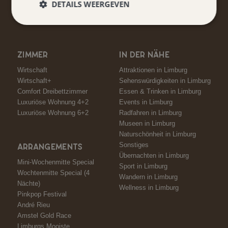
DETAILS WEERGEVEN
Halte mich auf dem Laufenden
ZIMMER
IN DER NÄHE
Wirtschaft
Attraktionen in Limburg
Wirtschaft+
Sehenswürdigkeiten in Limburg
Comfort Dreibettzimmer
Essen & Trinken in Limburg
Luxuriöse Wohnung 4+2
Events in Limburg
Luxuriöse Wohnung 6+2
Radfahren in Limburg
Museen in Limburg
Naturschönheit in Limburg
Sonstiges
ARRANGEMENTS
Übernachten in Limburg
Mini-Wochenmitte Special
Sport in Limburg
Wochtenmitte Special (4
Wandern in Limburg
Nächte)
Wellness in Limburg
Pinkpop Festival
André Rieu
Amstel Gold Race
Limburgs Mooiste