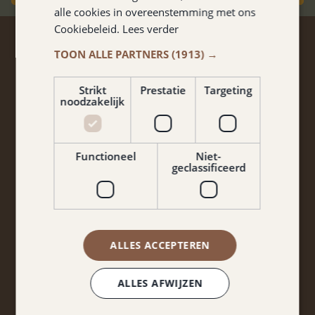
alle cookies in overeenstemming met ons
Cookiebeleid.
Lees verder
AUF DEM LAUFENDEN
TOON ALLE PARTNERS
(1913) →
BLEIBEN?
Strikt
Prestatie
Targeting
noodzakelijk
Keine Rabatte und Arrangements verpassen?
Melden Sie sich für unseren Newsletter an!
Functioneel
Niet-
geclassificeerd
ALLES ACCEPTEREN
Ja, ich bin mit den AGB und der Datenschutzrichtlinie
ALLES AFWIJZEN
einverstanden.