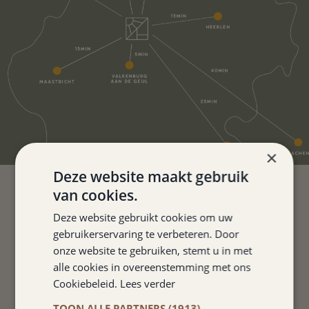
×
Deze website maakt gebruik
van cookies.
SCHÖNE SAUBERE ZIMMER
Deze website gebruikt cookies om uw
gebruikerservaring te verbeteren. Door
UND AUSGEZEICHNETES
onze website te gebruiken, stemt u in met
FRÜHSTÜCK. FAHRRÄDER
alle cookies in overeenstemming met ons
KÖNNEN IN EINEM
Cookiebeleid.
Lees verder
ABGESCHLOSSENEN RAUM
TOON ALLE PARTNERS
(1913) →