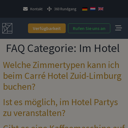
Kontakt
360 Rundgang
Verfügbarkeit
Rufen Sie uns an
FAQ Categorie:
Im Hotel
Welche Zimmertypen kann ich
beim Carré Hotel Zuid-Limburg
buchen?
Ist es möglich, im Hotel Partys
zu veranstalten?