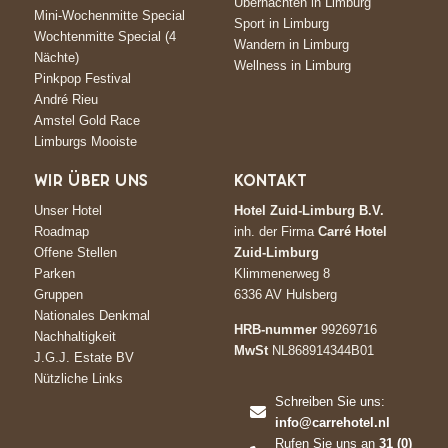
Übernachten in Limburg
Mini-Wochenmitte Special
Sport in Limburg
Wochtenmitte Special (4
Wandern in Limburg
Nächte)
Wellness in Limburg
Pinkpop Festival
André Rieu
Amstel Gold Race
Limburgs Mooiste
WIR ÜBER UNS
KONTAKT
Unser Hotel
Hotel Zuid-Limburg B.V.
Roadmap
inh. der Firma
Carré Hotel
Offene Stellen
Zuid-Limburg
Parken
Klimmenerweg 8
Gruppen
6336 AV Hulsberg
Nationales Denkmal
HRB-nummer
99269716
Nachhaltigkeit
MwSt
NL868914344B01
J.G.J. Estate BV
Nützliche Links
Schreiben Sie uns:
info@carrehotel.nl
Rufen Sie uns an
31 (0)