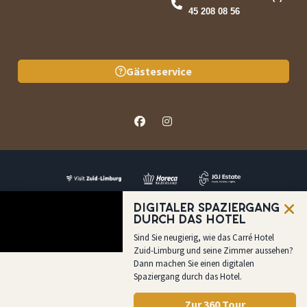
45 208 08 56
Gästeservice
Digitaler Spaziergang
durch das Hotel
Sind Sie neugierig, wie das Carré Hotel
FAQ
Preisangabe
Jetzt Buchen
Rufen Sie uns
an
Zuid-Limburg und seine Zimmer aussehen?
Dann machen Sie einen digitalen
Spaziergang durch das Hotel.
Zur 360 Tour
Marketing
&
Branding