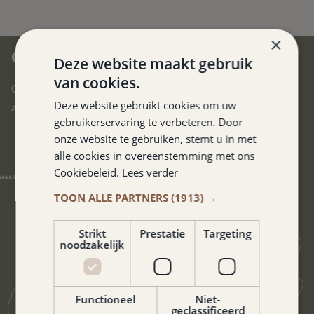
×
CENTRAAL IN ZUID-LIMBURG
Deze website maakt gebruik
van cookies.
Ons hotel is gelegen in het hart van Zuid-Limburg. U bereikt
Deze website gebruikt cookies om uw
alle uithoeken van deze prachtige regio in no-time.
gebruikerservaring te verbeteren. Door
onze website te gebruiken, stemt u in met
alle cookies in overeenstemming met ons
Cookiebeleid.
Lees verder
TOON ALLE PARTNERS
(1913) →
Strikt
Prestatie
Targeting
noodzakelijk
Functioneel
Niet-
geclassificeerd