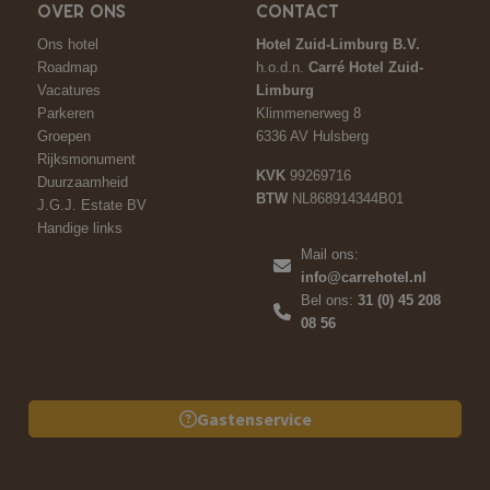
OVER ONS
CONTACT
Ons hotel
Hotel Zuid-Limburg B.V.
Roadmap
h.o.d.n.
Carré Hotel Zuid-
Vacatures
Limburg
Parkeren
Klimmenerweg 8
Groepen
6336 AV Hulsberg
Rijksmonument
KVK
99269716
Duurzaamheid
BTW
NL868914344B01
J.G.J. Estate BV
Handige links
Mail ons:
info@carrehotel.nl
Bel ons:
31 (0) 45 208
08 56
Gastenservice