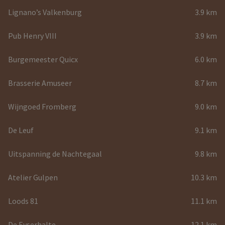
Lignano’s Valkenburg
3.9 km
Pub Henry VIII
3.9 km
Burgemeester Quicx
6.0 km
Brasserie Amuseer
8.7 km
Wijngoed Fromberg
9.0 km
De Leuf
9.1 km
Uitspanning de Nachtegaal
9.8 km
Atelier Gulpen
10.3 km
Loods 81
11.1 km
De Eyserhalte
12.1 km