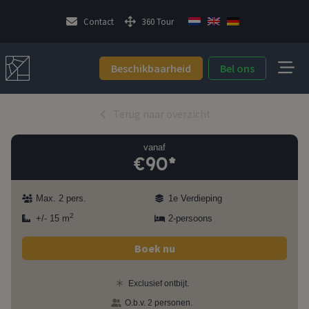
Contact
360 Tour
Beschikbaarheid
Bel ons
Terug naar overzicht
vanaf
€90*
Max. 2 pers.
1e Verdieping
2
+/- 15 m
2-persoons
Boek nu
Exclusief ontbijt.
O.b.v. 2 personen.