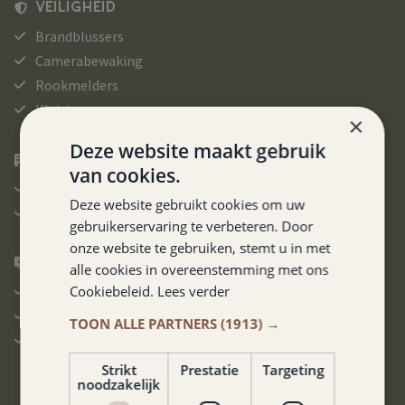
VEILIGHEID
Brandblussers
Camerabewaking
Rookmelders
Kluisje
×
Deze website maakt gebruik
ALGEMEEN
van cookies.
Verwarming
Deze website gebruikt cookies om uw
Rookvrije kamers
gebruikerservaring te verbeteren. Door
onze website te gebruiken, stemt u in met
GESPROKEN TALEN
alle cookies in overeenstemming met ons
Nederlands
Cookiebeleid.
Lees verder
Engels
TOON ALLE PARTNERS
(1913) →
Duits
Strikt
Prestatie
Targeting
noodzakelijk