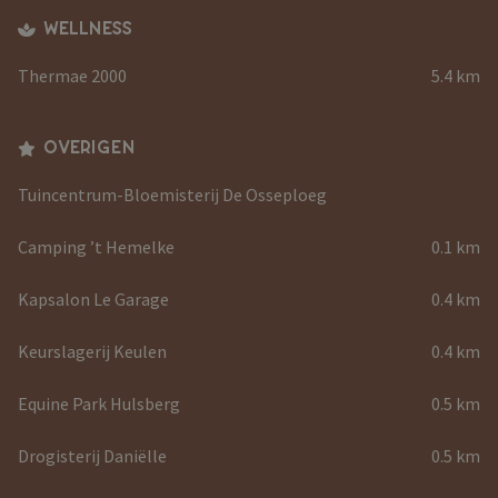
WELLNESS
Thermae 2000
5.4 km
OVERIGEN
Tuincentrum-Bloemisterij De Osseploeg
Camping ’t Hemelke
0.1 km
Kapsalon Le Garage
0.4 km
Keurslagerij Keulen
0.4 km
Equine Park Hulsberg
0.5 km
Drogisterij Daniëlle
0.5 km