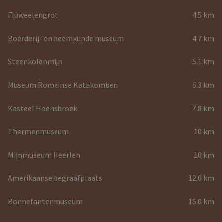
Fluweelengrot
4.5 km
Boerderij- en heemkunde museum
4.7 km
Steenkolenmijn
5.1 km
Museum Romeinse Katakomben
6.3 km
Kasteel Hoensbroek
7.8 km
Thermenmuseum
10 km
Mijnmuseum Heerlen
10 km
Amerikaanse begraafplaats
12.0 km
Bonnefantenmuseum
15.0 km