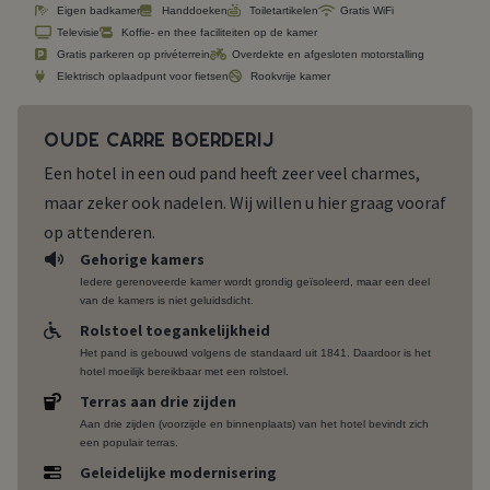
Eigen badkamer
Handdoeken
Toiletartikelen
Gratis WiFi
Televisie
Koffie- en thee faciliteiten op de kamer
Gratis parkeren op privéterrein
Overdekte en afgesloten motorstalling
Elektrisch oplaadpunt voor fietsen
Rookvrije kamer
Oude Carré boerderij
Een hotel in een oud pand heeft zeer veel charmes,
maar zeker ook nadelen. Wij willen u hier graag vooraf
op attenderen.
Gehorige kamers
Iedere gerenoveerde kamer wordt grondig geïsoleerd, maar een deel
van de kamers is niet geluidsdicht.
Rolstoel toegankelijkheid
Het pand is gebouwd volgens de standaard uit 1841. Daardoor is het
hotel moeilijk bereikbaar met een rolstoel.
Terras aan drie zijden
Aan drie zijden (voorzijde en binnenplaats) van het hotel bevindt zich
een populair terras.
Geleidelijke modernisering