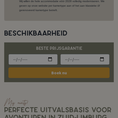
Wij willen de hele accommodatie vóór 2028 volledig moderniseren. We
geven op onze website per kamertype aan of het aan klassieke óf
gerenoveerd kamertype betreft.
BESCHIKBAARHEID
BESTE PRIJSGARANTIE
Boek nu
Mis niets!
PERFECTE UITVALSBASIS VOOR
AVONTUREN IN ZUID-LIMBURG