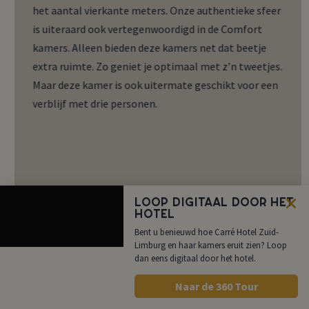
het aantal vierkante meters. Onze authentieke sfeer
is uiteraard ook vertegenwoordigd in de Comfort
kamers. Alleen bieden deze kamers net dat beetje
extra ruimte. Zo geniet je optimaal met z’n tweetjes.
Maar deze kamer is ook uitermate geschikt voor een
verblijf met drie personen.
Loop digitaal door het
Zithoek
Eigen badkamer
Handdoeken
hotel
Toiletartikelen
Gratis WiFi
Televisie
Bent u benieuwd hoe Carré Hotel Zuid-
Limburg en haar kamers eruit zien? Loop
Koffie- en theefaciliteiten
dan eens digitaal door het hotel.
Naar de 360 Tour
FAQ
Offerte
Boek nu
Bel ons