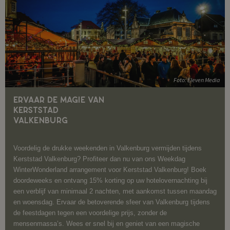
Foto: Eleven Media
ERVAAR DE MAGIE VAN
KERSTSTAD
VALKENBURG
Voordelig de drukke weekenden in Valkenburg vermijden tijdens
Kerststad Valkenburg? Profiteer dan nu van ons Weekdag
WinterWonderland arrangement voor Kerststad Valkenburg! Boek
doordeweeks en ontvang 15% korting op uw hotelovernachting bij
een verblijf van minimaal 2 nachten, met aankomst tussen maandag
en woensdag. Ervaar de betoverende sfeer van Valkenburg tijdens
de feestdagen tegen een voordelige prijs, zonder de
mensenmassa’s. Wees er snel bij en geniet van een magische