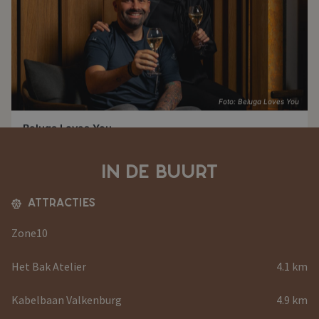
Beluga Loves You
Maastricht
,
14.4 km
IN DE BUURT
ATTRACTIES
Zone10
Het Bak Atelier
4.1 km
Kabelbaan Valkenburg
4.9 km