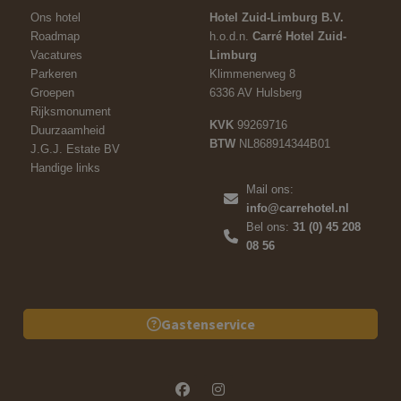
Ons hotel
Hotel Zuid-Limburg B.V.
Roadmap
h.o.d.n.
Carré Hotel Zuid-
Vacatures
Limburg
Parkeren
Klimmenerweg 8
Groepen
6336 AV Hulsberg
Rijksmonument
KVK
99269716
Duurzaamheid
BTW
NL868914344B01
J.G.J. Estate BV
Handige links
Mail ons:
info@carrehotel.nl
Bel ons:
31 (0) 45 208
08 56
Gastenservice