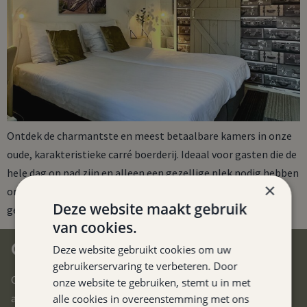
Ontdek de charmantste en meest betaalbare kamers in onze
oude, karakteristieke carré boerderij. Ideaal voor gasten die de
hele dag op pad zijn en alleen een gezellige plek nodig hebben
×
om uit te rusten. Geniet van het rustieke en authentieke
Deze website maakt gebruik
gevoel van ons hotel!
van cookies.
CENTRAAL IN ZUID-LIMBURG
Deze website gebruikt cookies om uw
gebruikerservaring te verbeteren. Door
Ons hotel is gelegen in het hart van Zuid-Limburg. U bereikt
onze website te gebruiken, stemt u in met
alle uithoeken van deze prachtige regio in no-time.
alle cookies in overeenstemming met ons