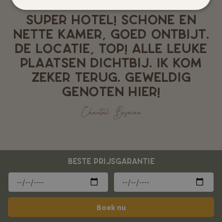
SUPER HOTEL! SCHONE EN
NETTE KAMER, GOED ONTBIJT.
DE LOCATIE, TOP! ALLE LEUKE
PLAATSEN DICHTBIJ. IK KOM
ZEKER TERUG. GEWELDIG
GENOTEN HIER!
Chantal Bosman
BESTE PRIJSGARANTIE
Boek nu