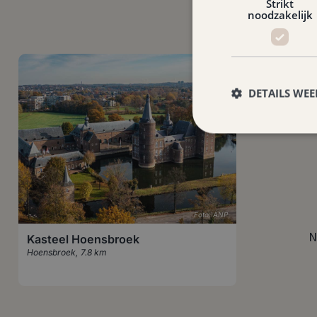
Strikt
noodzakelijk
DETAILS WE
Foto: ANP
N
Kasteel Hoensbroek
Hoensbroek
,
7.8 km