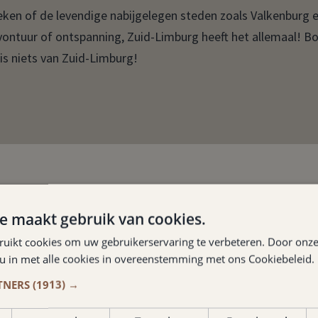
oeken of de levendige nabijgelegen steden zoals Valkenburg 
avontuur of ontspanning, Zuid-Limburg heeft het allemaal! B
mis niets van Zuid-Limburg!
e maakt gebruik van cookies.
Hotspots
ruikt cookies om uw gebruikerservaring te verbeteren. Door onze
 u in met alle cookies in overeenstemming met ons Cookiebeleid.
OEN IN DE BUURT
TNERS
(1913) →