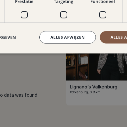
Prestatie
Targeting
Functioneel
ERGEVEN
ALLES AFWIJZEN
ALLES 
Lignano’s Valkenburg
Valkenburg
,
3.9 km
o data was found