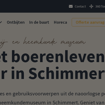
Contact
360 To
Ontbijten
In de buurt
Horeca
Offerte aanvra
rij- en heemkunde museum
t boerenleven
r in Schimmer
nes en gebruiksvoorwerpen uit de naoorlogse p
en heemkundemuseum in Schimmert. Geniet van