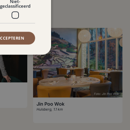
Niet-
geclassificeerd
ACCEPTEREN
Foto: Jin Poo Wok
Jin Poo Wok
Hulsberg
,
1.1 km