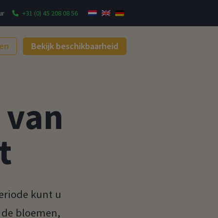
ur
+31 (0) 45 208 08 56
gen
Bekijk beschikbaarheid
 van
t
eriode kunt u
 de bloemen,