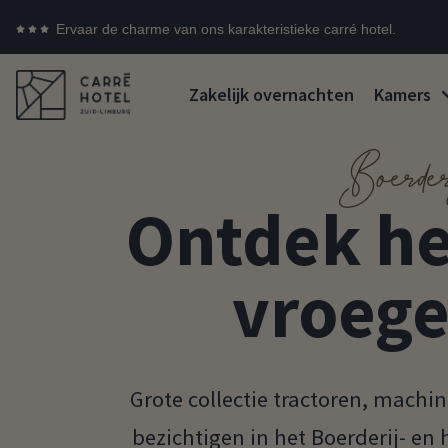
Ervaar de charme van ons karakteristieke carré hotel.
Zakelijk overnachten
Kamers
Boerde
Ontdek he
vroege
Grote collectie tractoren, machi
bezichtigen in het Boerderij- 