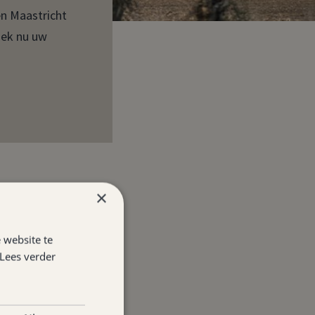
en Maastricht
oek nu uw
×
 website te
Lees verder