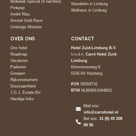
Midweek Special (4 nachten)
Wandelen in Limburg
Pinkpop
Wellness in Limburg
André Rieu
Amstel Gold Race
Limburgs Mooiste
OVER ONS
CONTACT
Ons hotel
Hotel Zuid-Limburg B.V.
Roadmap
h.o.d.n.
Carré Hotel Zuid-
Vacatures
Limburg
Parkeren
Klimmenerweg 8
Groepen
6336 AV Hulsberg
Rijksmonument
KVK
99269716
Duurzaamheid
BTW
NL868914344B01
J.G.J. Estate BV
Handige links
Mail ons:
info@carrehotel.nl
Bel ons:
31 (0) 45 208
08 56