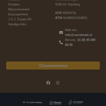
Groepen
6336 AV Hulsberg
Rijksmonument
KVK
99269716
Duurzaamheid
BTW
NL868914344B01
J.G.J. Estate BV
Handige links
Mail ons:
info@carrehotel.nl
Bel ons:
31 (0) 45 208
08 56
Gastenservice