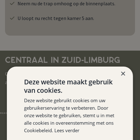
Neem nu de trap omhoog op de binnenplaats.
U loopt nu recht tegen kamer 5 aan.
CENTRAAL IN ZUID-LIMBURG
×
Ons hotel is gelegen in het hart van Zuid-Limburg. U bereikt
Deze website maakt gebruik
alle uithoeken van deze prachtige regio in no-time.
van cookies.
Deze website gebruikt cookies om uw
gebruikerservaring te verbeteren. Door
onze website te gebruiken, stemt u in met
alle cookies in overeenstemming met ons
Cookiebeleid.
Lees verder