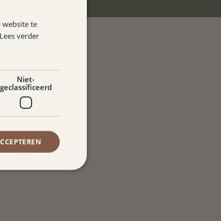
 website te
Lees verder
Niet-
geclassificeerd
ACCEPTEREN