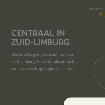
CENTRAAL IN
ZUID-LIMBURG
Ons hotel is gelegen in het hart van
Zuid-Limburg. U bereikt alle uithoeken
van deze prachtige regio in no-time.