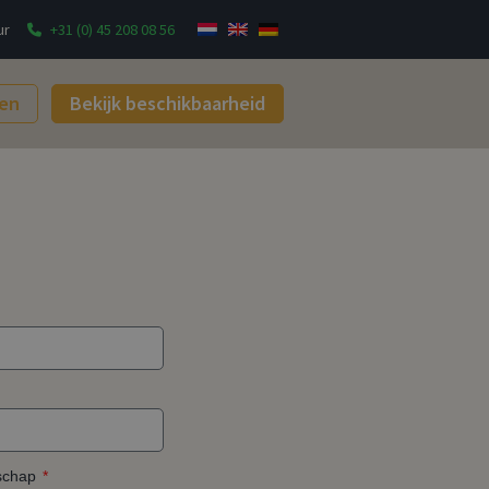
ur
+31 (0) 45 208 08 56
gen
Bekijk beschikbaarheid
lschap