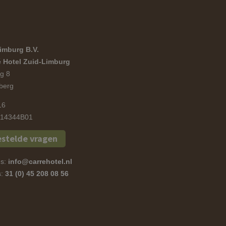
imburg B.V.
 Hotel Zuid-Limburg
g 8
berg
16
14344B01
estelde vragen
ns:
info@carrehotel.nl
s:
31 (0) 45 208 08 56