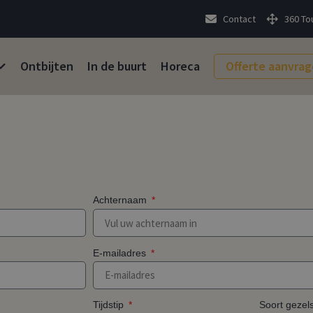
Contact
360 To
Ontbijten
In de buurt
Horeca
Offerte aanvra
Achternaam
E-mailadres
Soort geze
Tijdstip