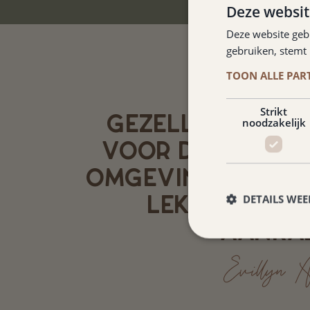
Deze websit
Deze website geb
gebruiken, stemt
TOON ALLE PAR
Strikt
GEZELLIG HOTEL
noodzakelijk
VOOR DE MOTOR 
OMGEVING. FIJNE 
LEKKER ETEN.
DETAILS WE
AANRA
Evillyn A