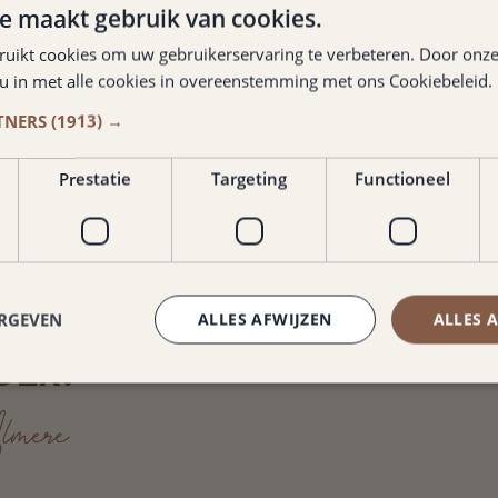
e maakt gebruik van cookies.
ruikt cookies om uw gebruikerservaring te verbeteren. Door onze
 u in met alle cookies in overeenstemming met ons Cookiebeleid.
TNERS
(1913) →
Prestatie
Targeting
Functioneel
 MET GARAGE
IN EEN MOOIE
BEDDEN EN ERG
 ECHT EEN
ERGEVEN
ALLES AFWIJZEN
ALLES 
DER.
lmere