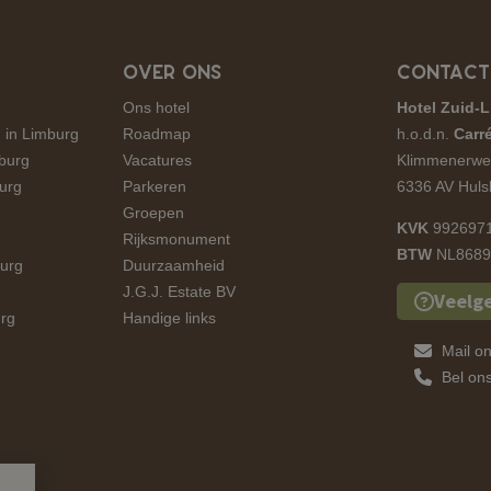
OVER ONS
CONTACT
Ons hotel
Hotel Zuid-L
 in Limburg
Roadmap
h.o.d.n.
Carré
mburg
Vacatures
Klimmenerwe
urg
Parkeren
6336 AV Huls
Groepen
KVK
992697
Rijksmonument
BTW
NL8689
urg
Duurzaamheid
J.G.J. Estate BV
Veelg
rg
Handige links
Mail o
Bel on