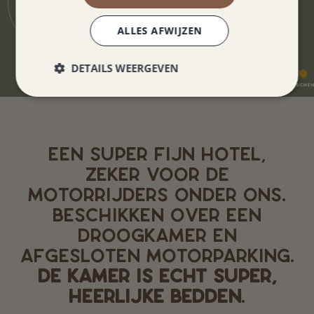
ALLES AFWIJZEN
DETAILS WEERGEVEN
EEN SUPER FIJN HOTEL,
ZEKER VOOR DE
MOTORRIJDERS ONDER ONS.
BESCHIKKEN OVER EEN
DROOGKAMER EN
AFGESLOTEN MOTORPARKING.
DE KAMER IS ECHT SUPER,
HEERLIJKE BEDDEN
.