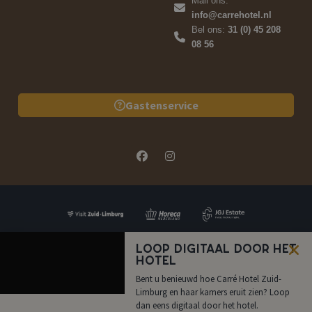
Mail ons:
info@carrehotel.nl
Bel ons:
31 (0) 45 208
08 56
Gastenservice
Loop digitaal door het
hotel
FAQ
Offerte
Boek nu
Bel ons
Bent u benieuwd hoe Carré Hotel Zuid-
Limburg en haar kamers eruit zien? Loop
dan eens digitaal door het hotel.