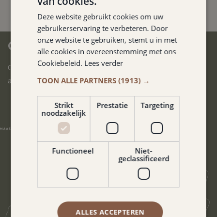
van cookies.
Deze website gebruikt cookies om uw
gebruikerservaring te verbeteren. Door
onze website te gebruiken, stemt u in met
CENTRAAL IN ZUID-LIMBURG
alle cookies in overeenstemming met ons
Cookiebeleid.
Lees verder
Ons hotel is gelegen in het hart van Zuid-Limburg. U bereikt
TOON ALLE PARTNERS
(1913) →
alle uithoeken van deze prachtige regio in no-time.
Strikt
Prestatie
Targeting
noodzakelijk
Functioneel
Niet-
geclassificeerd
ALLES ACCEPTEREN