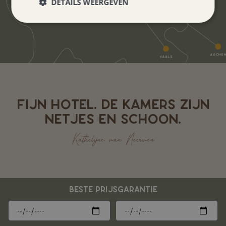
DETAILS WEERGEVEN
FIJN HOTEL. DE KAMERS ZIJN
NETJES EN SCHOON.
Kathelijne van Neerven
BESTE PRIJSGARANTIE