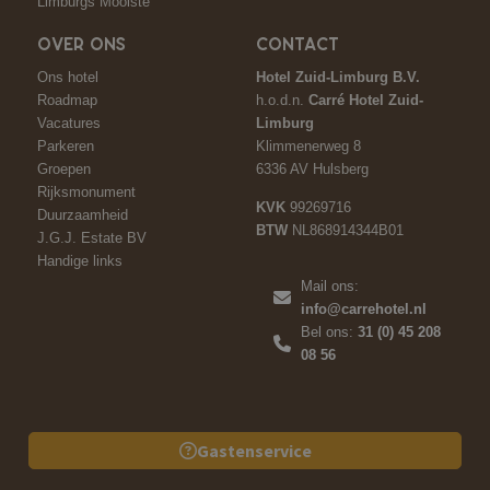
Limburgs Mooiste
OVER ONS
CONTACT
Ons hotel
Hotel Zuid-Limburg B.V.
Roadmap
h.o.d.n.
Carré Hotel Zuid-
Vacatures
Limburg
Parkeren
Klimmenerweg 8
Groepen
6336 AV Hulsberg
Rijksmonument
KVK
99269716
Duurzaamheid
BTW
NL868914344B01
J.G.J. Estate BV
Handige links
Mail ons:
info@carrehotel.nl
Bel ons:
31 (0) 45 208
08 56
Gastenservice