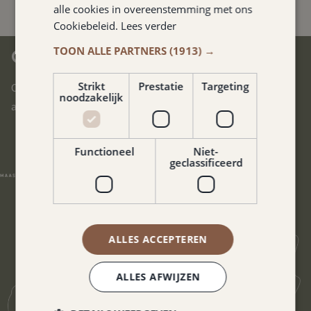
alle cookies in overeenstemming met ons
Cookiebeleid.
Lees verder
TOON ALLE PARTNERS
(1913) →
CENTRAAL IN ZUID-LIMBURG
Strikt
Prestatie
Targeting
Ons hotel is gelegen in het hart van Zuid-Limburg. U bereikt
noodzakelijk
alle uithoeken van deze prachtige regio in no-time.
Functioneel
Niet-
geclassificeerd
ALLES ACCEPTEREN
ALLES AFWIJZEN