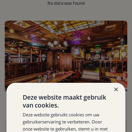
No data was found
×
Deze website maakt gebruik
Pub Henry VIII
van cookies.
Valkenburg
,
3.9 km
Deze website gebruikt cookies om uw
gebruikerservaring te verbeteren. Door
onze website te gebruiken, stemt u in met