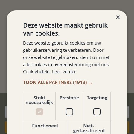
PRIMA SCHONE KAMER EN
×
UITSTEKEND ONTBIJT.
Deze website maakt gebruik
FIETSEN KUNNEN IN
van cookies.
AFGESLOTEN RUIMTE
Deze website gebruikt cookies om uw
GEPLAATST WORDEN. RUIME
gebruikerservaring te verbeteren. Door
PARKEERPLAATS.
onze website te gebruiken, stemt u in met
alle cookies in overeenstemming met ons
Nina
Cookiebeleid.
Lees verder
TOON ALLE PARTNERS
(1913) →
Strikt
Prestatie
Targeting
BESTE PRIJSGARANTIE
noodzakelijk
Functioneel
Niet-
Boek nu
geclassificeerd