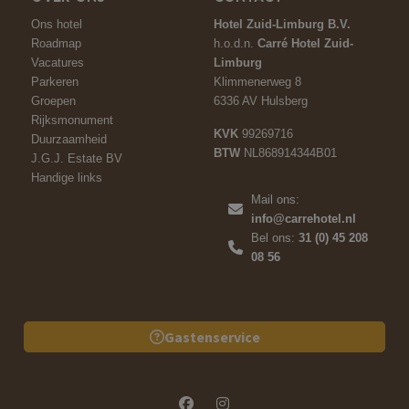
Ons hotel
Hotel Zuid-Limburg B.V.
Roadmap
h.o.d.n.
Carré Hotel Zuid-
Vacatures
Limburg
Parkeren
Klimmenerweg 8
Groepen
6336 AV Hulsberg
Rijksmonument
KVK
99269716
Duurzaamheid
BTW
NL868914344B01
J.G.J. Estate BV
Handige links
Mail ons:
info@carrehotel.nl
Bel ons:
31 (0) 45 208
08 56
Gastenservice