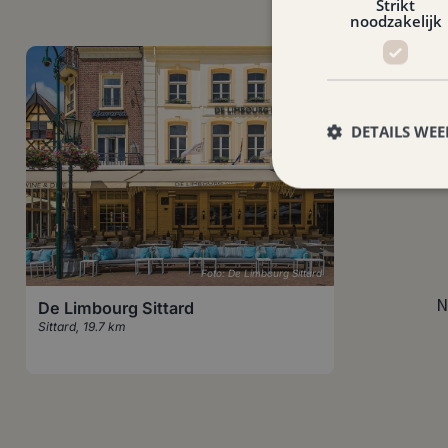
Strikt
noodzakelijk
DETAILS WE
Foto: De Limbourg Sittard
N
De Limbourg Sittard
Sittard
,
19.7 km