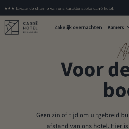
Ervaar de charme van ons karakteristieke carré hotel.
Zakelijk overnachten
Kamers
Al
Voor de
bo
Geen zin of tijd om uitgebreid bu
afstand van ons hotel. Hier i