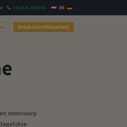
ur
+31 (0) 45 208 08 56
gen
Bekijk beschikbaarheid
ne
 een steenworp
dagelijkse