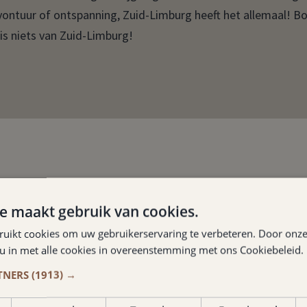
avontuur of ontspanning, Zuid-Limburg heeft het allemaal! B
mis niets van Zuid-Limburg!
Hotspots
e maakt gebruik van cookies.
ruikt cookies om uw gebruikerservaring te verbeteren. Door onze
OEN IN DE BUURT
 u in met alle cookies in overeenstemming met ons Cookiebeleid.
TNERS
(1913) →