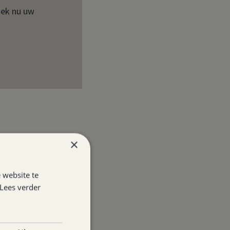
oek nu uw
×
 website te
Lees verder