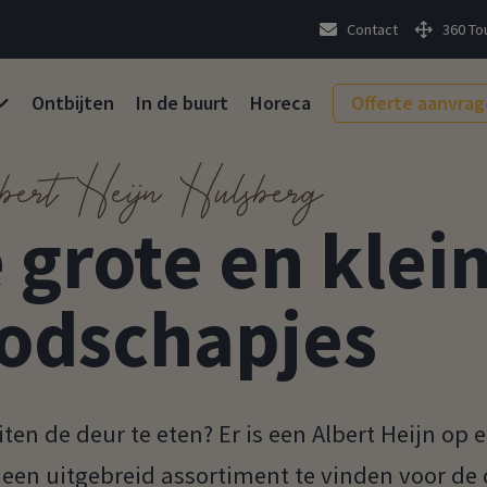
Contact
360 To
Ontbijten
In de buurt
Horeca
Offerte aanvra
bert Heijn Hulsberg
 grote en klei
odschapjes
iten de deur te eten? Er is een Albert Heijn op
s een uitgebreid assortiment te vinden voor de 