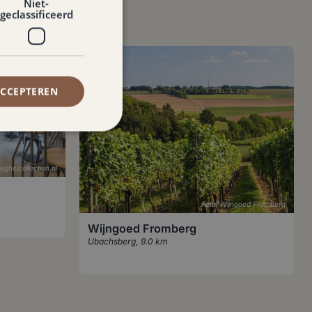
Niet-
geclassificeerd
ACCEPTEREN
eghelcollection.nl
Foto: Wijngoed Fromberg
Wijngoed Fromberg
Ubachsberg
,
9.0 km