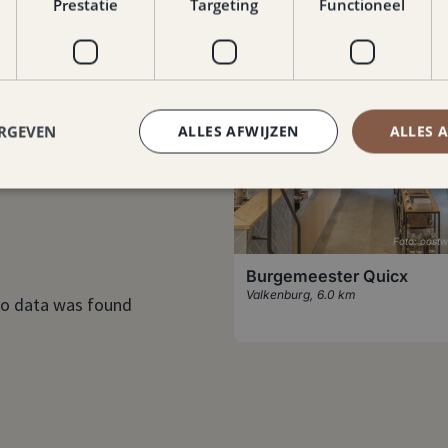
Prestatie
Targeting
Functioneel
ERGEVEN
ALLES AFWIJZEN
ALLES 
Foto: oostw
Burgemeester Quicx
Valkenburg
,
6.0 km
o data was found