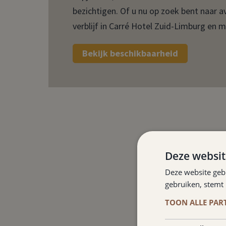
bezichtigen. Of u nu op zoek bent naar 
verblijf in Carré Hotel Zuid-Limburg en 
Bekijk beschikbaarheid
Deze websit
Deze website geb
WAT TE D
gebruiken, stemt
TOON ALLE PAR