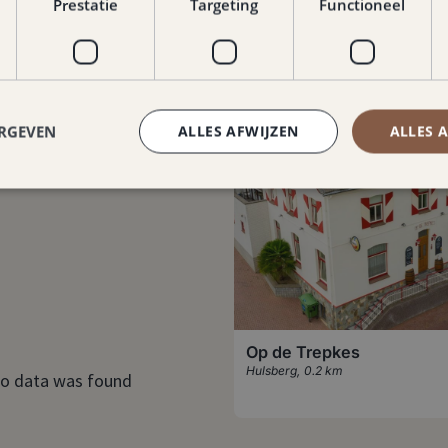
Prestatie
Targeting
Functioneel
ERGEVEN
ALLES AFWIJZEN
ALLES 
Op de Trepkes
Hulsberg
,
0.2 km
o data was found