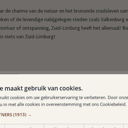
ar de charme van de natuur en het bruisende stadsleven s
oeken of de levendige nabijgelegen steden zoals Valkenburg 
avontuur of ontspanning, Zuid-Limburg heeft het allemaal! B
mis niets van Zuid-Limburg!
e maakt gebruik van cookies.
ruikt cookies om uw gebruikerservaring te verbeteren. Door onze
Hotspots
 u in met alle cookies in overeenstemming met ons Cookiebeleid.
TNERS
(1913) →
OEN IN DE BUURT