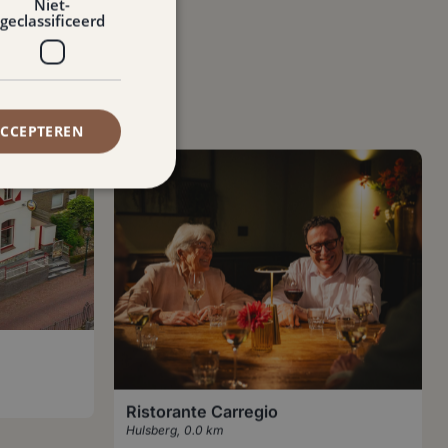
Niet-
geclassificeerd
ACCEPTEREN
Ristorante Carregio
Hulsberg
,
0.0 km