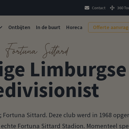
Contact
360 To
Ontbijten
In de buurt
Horeca
Offerte aanvra
Fortuna Sittard
ige Limburgse
edivisionist
; Fortuna Sittard. Deze club werd in 1968 opger
 echte Fortuna Sittard Stadion. Momenteel spee