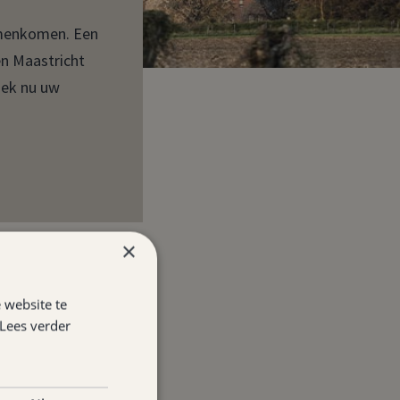
amenkomen. Een
en Maastricht
oek nu uw
×
 website te
Lees verder