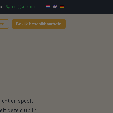
ur
+31 (0) 45 208 08 56
gen
Bekijk beschikbaarheid
icht en speelt
lt deze club in