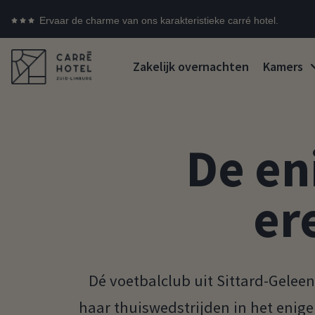
Ervaar de charme van ons karakteristieke carré hotel.
Zakelijk overnachten
Kamers
De en
er
Dé voetbalclub uit Sittard-Geleen
haar thuiswedstrijden in het enige