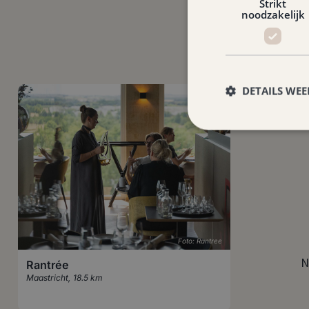
Strikt
noodzakelijk
DETAILS WE
Foto: Rantree
N
Rantrée
Maastricht
,
18.5 km