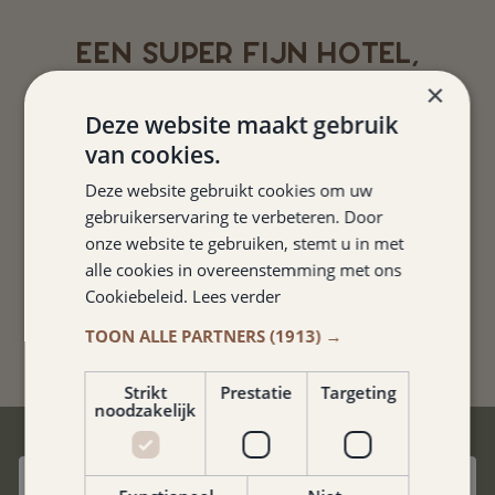
EEN SUPER FIJN HOTEL,
ZEKER VOOR DE
×
MOTORRIJDERS ONDER ONS.
Deze website maakt gebruik
BESCHIKKEN OVER EEN
van cookies.
DROOGKAMER EN
Deze website gebruikt cookies om uw
AFGESLOTEN MOTORPARKING.
gebruikerservaring te verbeteren. Door
DE KAMER IS ECHT SUPER,
onze website te gebruiken, stemt u in met
HEERLIJKE BEDDEN
.
alle cookies in overeenstemming met ons
Cookiebeleid.
Lees verder
Bonnie van Zanten
TOON ALLE PARTNERS
(1913) →
Strikt
Prestatie
Targeting
noodzakelijk
BESTE PRIJSGARANTIE