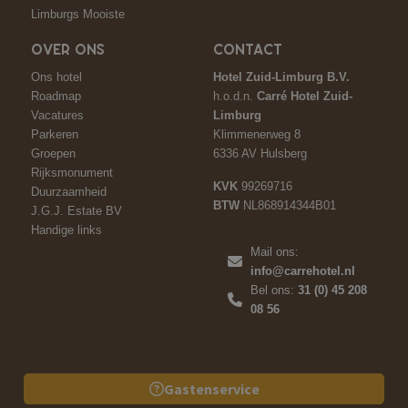
Limburgs Mooiste
OVER ONS
CONTACT
Ons hotel
Hotel Zuid-Limburg B.V.
Roadmap
h.o.d.n.
Carré Hotel Zuid-
Vacatures
Limburg
Parkeren
Klimmenerweg 8
Groepen
6336 AV Hulsberg
Rijksmonument
KVK
99269716
Duurzaamheid
BTW
NL868914344B01
J.G.J. Estate BV
Handige links
Mail ons:
info@carrehotel.nl
Bel ons:
31 (0) 45 208
08 56
Gastenservice