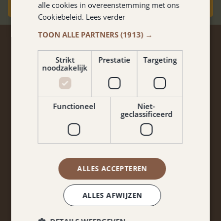
alle cookies in overeenstemming met ons
Boek nu
Cookiebeleid.
Lees verder
TOON ALLE PARTNERS
(1913) →
BLIJF OP DE HOOGTE
Strikt
Prestatie
Targeting
noodzakelijk
Niets missen van acties en arrangementen?
Meld je aan voor onze nieuwsbrief!
Functioneel
Niet-
geclassificeerd
ALLES ACCEPTEREN
Ja, ik ga akkoord met de algemene voorwaarden en
ALLES AFWIJZEN
het privacybeleid.