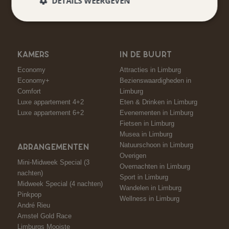
DETAILS WEERGEVEN
Hou me op de hoogte
KAMERS
IN DE BUURT
Economy
Attracties in Limburg
Economy+
Bezienswaardigheden in
Comfort
Limburg
Luxe appartement 4+2
Eten & Drinken in Limburg
Luxe appartement 6+2
Evenementen in Limburg
Fietsen in Limburg
Musea in Limburg
Natuurschoon in Limburg
ARRANGEMENTEN
Overigen
Mini-Midweek Special (3
Overnachten in Limburg
nachten)
Sport in Limburg
Midweek Special (4 nachten)
Wandelen in Limburg
Pinkpop
Wellness in Limburg
André Rieu
Amstel Gold Race
Limburgs Mooiste