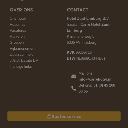
OVER ONS
CONTACT
Ons hotel
Hotel Zuid-Limburg B.V.
Roadmap
h.o.d.n.
Carré Hotel Zuid-
Vacatures
Limburg
Parkeren
Klimmenerweg 8
Groepen
6336 AV Hulsberg
Rijksmonument
KVK
99269716
Duurzaamheid
BTW
NL868914344B01
J.G.J. Estate BV
Handige links
Mail ons:
info@carrehotel.nl
Bel ons:
31 (0) 45 208
08 56
Gastenservice