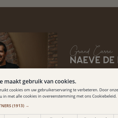
Grand Carré
NAEVE DE
Grand Café Naeve de Pao
e maakt gebruik van cookies.
gelegen in hetzelfde pa
horecagelegenheid word
ruikt cookies om uw gebruikerservaring te verbeteren. Door onze
 u in met alle cookies in overeenstemming met ons Cookiebeleid.
en ervaren horecaonde
TNERS
(1913) →