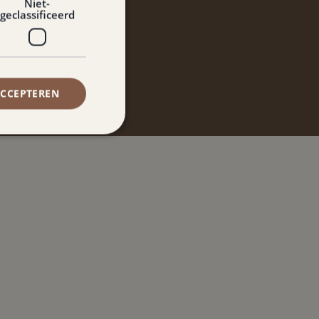
Niet-
geclassificeerd
 de Paort
ACCEPTEREN