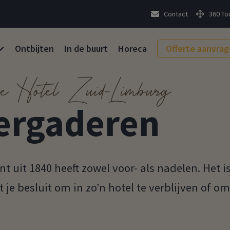
Contact
360 To
Ontbijten
In de buurt
Horeca
Offerte aanvra
é Hotel Zuid-Limburg
ergaderen
 uit 1840 heeft zowel voor- als nadelen. Het i
je besluit om in zo’n hotel te verblijven of om