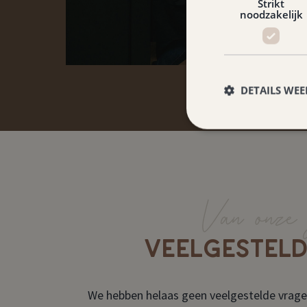
Strikt
noodzakelijk
DETAILS WE
Van onze 
VEELGESTEL
We hebben helaas geen veelgestelde vrage