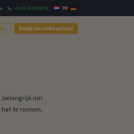
ur
+31 (0) 45 208 08 56
gen
Bekijk beschikbaarheid
s belangrijk om
 het te runnen.