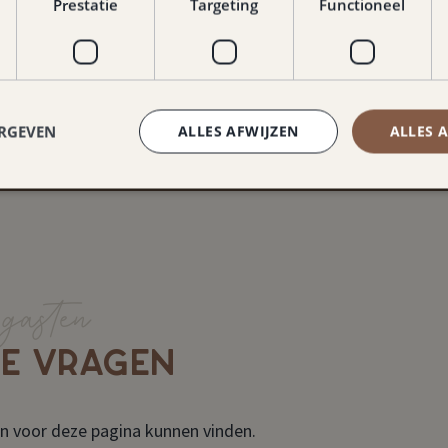
Prestatie
Targeting
Functioneel
Lees meer over Naeve
ERGEVEN
ALLES AFWIJZEN
ALLES 
gasten
DE VRAGEN
n voor deze pagina kunnen vinden.