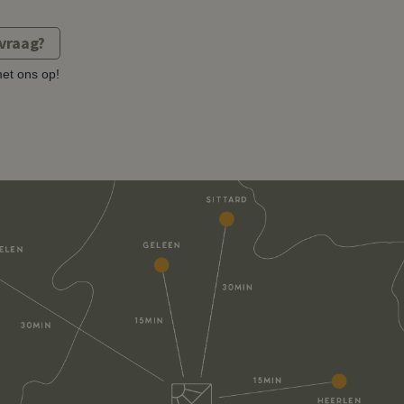
vraag?
et ons op!